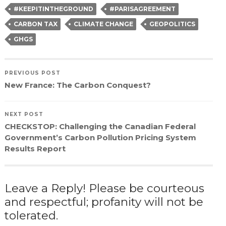
window)
window)
window)
(Opens
in
#KEEPITINTHEGROUND
#PARISAGREEMENT
new
window)
CARBON TAX
CLIMATE CHANGE
GEOPOLITICS
GHGS
PREVIOUS POST
New France: The Carbon Conquest?
NEXT POST
CHECKSTOP: Challenging the Canadian Federal
Government’s Carbon Pollution Pricing System
Results Report
Leave a Reply! Please be courteous
and respectful; profanity will not be
tolerated.