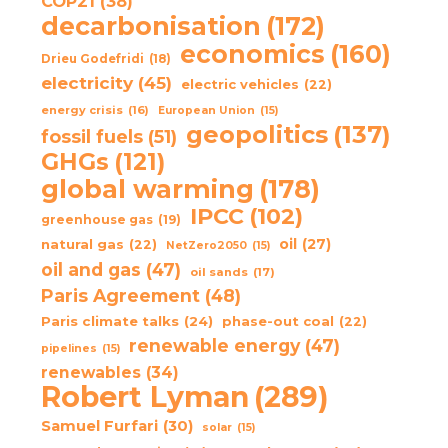
COP21
(38)
decarbonisation
(172)
economics
(160)
Drieu Godefridi
(18)
electricity
(45)
electric vehicles
(22)
energy crisis
(16)
European Union
(15)
geopolitics
(137)
fossil fuels
(51)
GHGs
(121)
global warming
(178)
IPCC
(102)
greenhouse gas
(19)
oil
(27)
natural gas
(22)
NetZero2050
(15)
oil and gas
(47)
oil sands
(17)
Paris Agreement
(48)
Paris climate talks
(24)
phase-out coal
(22)
renewable energy
(47)
pipelines
(15)
renewables
(34)
Robert Lyman
(289)
Samuel Furfari
(30)
solar
(15)